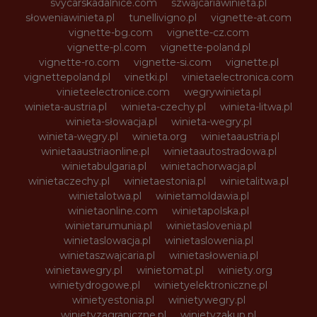
svycarskadalnice.com
szwajcariawinieta.pl
słoweniawinieta.pl
tunellivigno.pl
vignette-at.com
vignette-bg.com
vignette-cz.com
vignette-pl.com
vignette-poland.pl
vignette-ro.com
vignette-si.com
vignette.pl
vignettepoland.pl
vinetki.pl
vinietaelectronica.com
vinieteelectronice.com
wegrywinieta.pl
winieta-austria.pl
winieta-czechy.pl
winieta-litwa.pl
winieta-słowacja.pl
winieta-wegry.pl
winieta-węgry.pl
winieta.org
winietaaustria.pl
winietaaustriaonline.pl
winietaautostradowa.pl
winietabulgaria.pl
winietachorwacja.pl
winietaczechy.pl
winietaestonia.pl
winietalitwa.pl
winietalotwa.pl
winietamoldawia.pl
winietaonline.com
winietapolska.pl
winietarumunia.pl
winietaslovenia.pl
winietaslowacja.pl
winietaslowenia.pl
winietaszwajcaria.pl
winietasłowenia.pl
winietawegry.pl
winietomat.pl
winiety.org
winietydrogowe.pl
winietyelektroniczne.pl
winietyestonia.pl
winietywegry.pl
winietyzagraniczne.pl
winietyzakup.pl