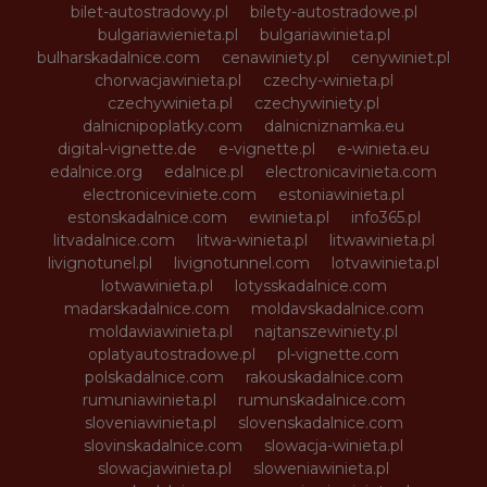
bilet-autostradowy.pl
bilety-autostradowe.pl
bulgariawienieta.pl
bulgariawinieta.pl
bulharskadalnice.com
cenawiniety.pl
cenywiniet.pl
chorwacjawinieta.pl
czechy-winieta.pl
czechywinieta.pl
czechywiniety.pl
dalnicnipoplatky.com
dalnicniznamka.eu
digital-vignette.de
e-vignette.pl
e-winieta.eu
edalnice.org
edalnice.pl
electronicavinieta.com
electroniceviniete.com
estoniawinieta.pl
estonskadalnice.com
ewinieta.pl
info365.pl
litvadalnice.com
litwa-winieta.pl
litwawinieta.pl
livignotunel.pl
livignotunnel.com
lotvawinieta.pl
lotwawinieta.pl
lotysskadalnice.com
madarskadalnice.com
moldavskadalnice.com
moldawiawinieta.pl
najtanszewiniety.pl
oplatyautostradowe.pl
pl-vignette.com
polskadalnice.com
rakouskadalnice.com
rumuniawinieta.pl
rumunskadalnice.com
sloveniawinieta.pl
slovenskadalnice.com
slovinskadalnice.com
slowacja-winieta.pl
slowacjawinieta.pl
sloweniawinieta.pl