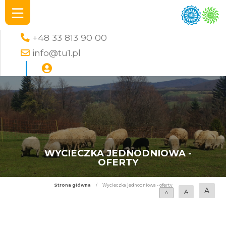
+48 33 813 90 00
info@tu1.pl
WYCIECZKA JEDNODNIOWA -
OFERTY
Strona główna
/
Wycieczka jednodniowa - oferty
A
A
A