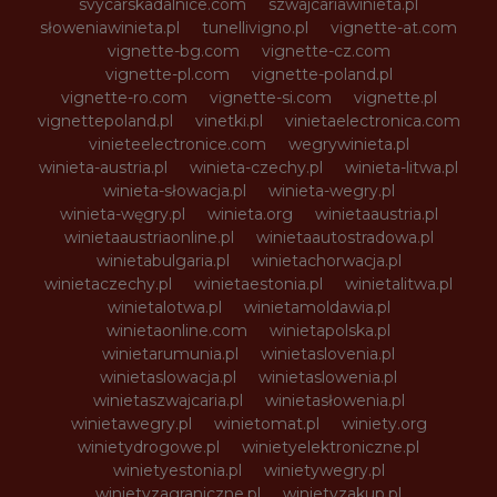
svycarskadalnice.com
szwajcariawinieta.pl
słoweniawinieta.pl
tunellivigno.pl
vignette-at.com
vignette-bg.com
vignette-cz.com
vignette-pl.com
vignette-poland.pl
vignette-ro.com
vignette-si.com
vignette.pl
vignettepoland.pl
vinetki.pl
vinietaelectronica.com
vinieteelectronice.com
wegrywinieta.pl
winieta-austria.pl
winieta-czechy.pl
winieta-litwa.pl
winieta-słowacja.pl
winieta-wegry.pl
winieta-węgry.pl
winieta.org
winietaaustria.pl
winietaaustriaonline.pl
winietaautostradowa.pl
winietabulgaria.pl
winietachorwacja.pl
winietaczechy.pl
winietaestonia.pl
winietalitwa.pl
winietalotwa.pl
winietamoldawia.pl
winietaonline.com
winietapolska.pl
winietarumunia.pl
winietaslovenia.pl
winietaslowacja.pl
winietaslowenia.pl
winietaszwajcaria.pl
winietasłowenia.pl
winietawegry.pl
winietomat.pl
winiety.org
winietydrogowe.pl
winietyelektroniczne.pl
winietyestonia.pl
winietywegry.pl
winietyzagraniczne.pl
winietyzakup.pl