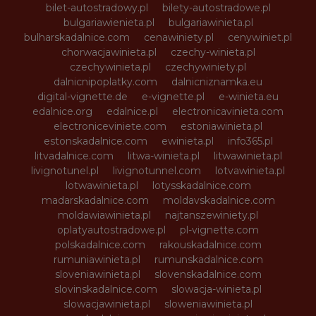
bilet-autostradowy.pl
bilety-autostradowe.pl
bulgariawienieta.pl
bulgariawinieta.pl
bulharskadalnice.com
cenawiniety.pl
cenywiniet.pl
chorwacjawinieta.pl
czechy-winieta.pl
czechywinieta.pl
czechywiniety.pl
dalnicnipoplatky.com
dalnicniznamka.eu
digital-vignette.de
e-vignette.pl
e-winieta.eu
edalnice.org
edalnice.pl
electronicavinieta.com
electroniceviniete.com
estoniawinieta.pl
estonskadalnice.com
ewinieta.pl
info365.pl
litvadalnice.com
litwa-winieta.pl
litwawinieta.pl
livignotunel.pl
livignotunnel.com
lotvawinieta.pl
lotwawinieta.pl
lotysskadalnice.com
madarskadalnice.com
moldavskadalnice.com
moldawiawinieta.pl
najtanszewiniety.pl
oplatyautostradowe.pl
pl-vignette.com
polskadalnice.com
rakouskadalnice.com
rumuniawinieta.pl
rumunskadalnice.com
sloveniawinieta.pl
slovenskadalnice.com
slovinskadalnice.com
slowacja-winieta.pl
slowacjawinieta.pl
sloweniawinieta.pl