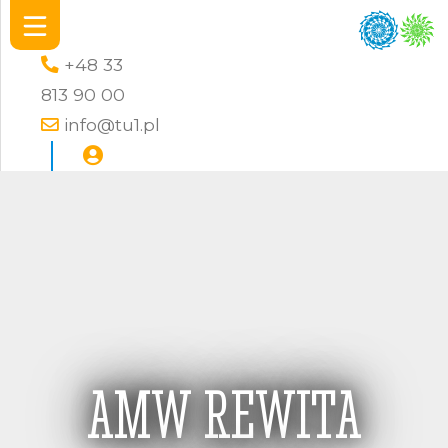
+48 33
813 90 00
info@tu1.pl
AMW REWITA