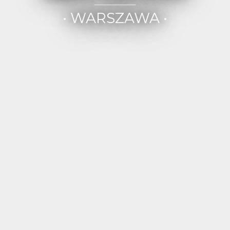
• WARSZAWA •