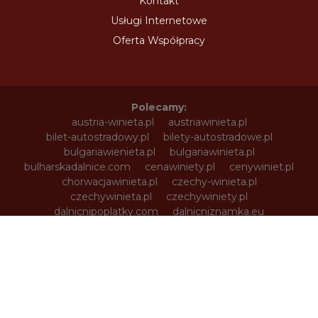
Kontakt
Usługi Internetowe
Oferta Współpracy
Polecamy:
austria-winieta.pl
austriawinieta.pl
bilet-autostradowy.pl
bilety-autostradowe.pl
bulgariawienieta.pl
bulgariawinieta.pl
bulharskadalnice.com
cenawiniety.pl
cenywiniet.pl
chorwacjawinieta.pl
czechy-winieta.pl
czechywinieta.pl
czechywiniety.pl
dalnicnipoplatky.com
dalnicniznamka.eu
digital-vignette.de
e-vignette.pl
e-winieta.eu
edalnice.org
edalnice.pl
electronicavinieta.com
electroniceviniete.com
estoniawinieta.pl
estonskadalnice.com
ewinieta.pl
info365.pl
litvadalnice.com
litwa-winieta.pl
litwawinieta.pl
livignotunel.pl
livignotunnel.com
lotvawinieta.pl
lotwawinieta.pl
lotysskadalnice.com