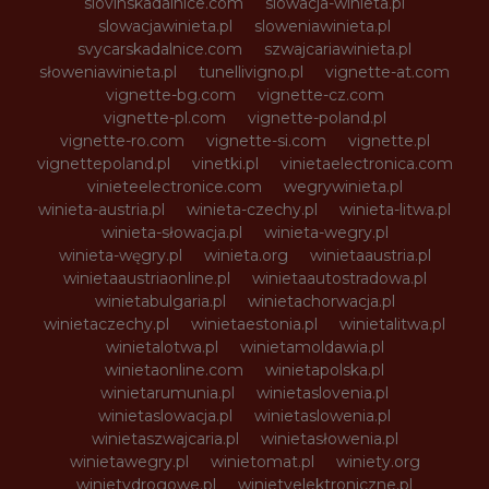
slovinskadalnice.com
slowacja-winieta.pl
slowacjawinieta.pl
sloweniawinieta.pl
svycarskadalnice.com
szwajcariawinieta.pl
słoweniawinieta.pl
tunellivigno.pl
vignette-at.com
vignette-bg.com
vignette-cz.com
vignette-pl.com
vignette-poland.pl
vignette-ro.com
vignette-si.com
vignette.pl
vignettepoland.pl
vinetki.pl
vinietaelectronica.com
vinieteelectronice.com
wegrywinieta.pl
winieta-austria.pl
winieta-czechy.pl
winieta-litwa.pl
winieta-słowacja.pl
winieta-wegry.pl
winieta-węgry.pl
winieta.org
winietaaustria.pl
winietaaustriaonline.pl
winietaautostradowa.pl
winietabulgaria.pl
winietachorwacja.pl
winietaczechy.pl
winietaestonia.pl
winietalitwa.pl
winietalotwa.pl
winietamoldawia.pl
winietaonline.com
winietapolska.pl
winietarumunia.pl
winietaslovenia.pl
winietaslowacja.pl
winietaslowenia.pl
winietaszwajcaria.pl
winietasłowenia.pl
winietawegry.pl
winietomat.pl
winiety.org
winietydrogowe.pl
winietyelektroniczne.pl