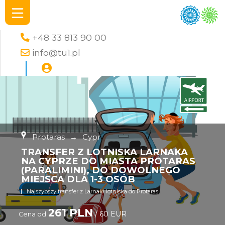
+48 33 813 90 00
info@tu1.pl
Protaras
→
Cypr
TRANSFER Z LOTNISKA LARNAKA
NA CYPRZE DO MIASTA PROTARAS
(PARALIMINI), DO DOWOLNEGO
MIEJSCA DLA 1-3 OSÓB
Najszybszy transfer z Larnaki lotniska do Protaras
261 PLN
/ 60 EUR
Cena od