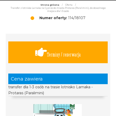
Strona główna
/
Oferta
/
Transfer z lotniska Larnaka na Cyprze do miasta Protaras (Paralimini), do dowolnego
miejsca dla 1-3 osób
Numer oferty:
114/18107
Terminy / rezerwacja
Cena zawiera
transfer dla 1-3 osób na trasie lotnisko Larnaka -
Protaras (Paralimini)