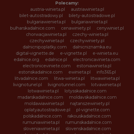
Polecamy:
austria-winieta.pl
austriawinieta.pl
bilet-autostradowy.pl
bilety-autostradowe.pl
bulgariawienieta.pl
bulgariawinieta.pl
bulharskadalnice.com
cenawiniety.pl
cenywiniet.pl
chorwacjawinieta.pl
czechy-winieta.pl
czechywinieta.pl
czechywiniety.pl
dalnicnipoplatky.com
dalnicniznamka.eu
digital-vignette.de
e-vignette.pl
e-winieta.eu
edalnice.org
edalnice.pl
electronicavinieta.com
electroniceviniete.com
estoniawinieta.pl
estonskadalnice.com
ewinieta.pl
info365.pl
litvadalnice.com
litwa-winieta.pl
litwawinieta.pl
livignotunel.pl
livignotunnel.com
lotvawinieta.pl
lotwawinieta.pl
lotysskadalnice.com
madarskadalnice.com
moldavskadalnice.com
moldawiawinieta.pl
najtanszewiniety.pl
oplatyautostradowe.pl
pl-vignette.com
polskadalnice.com
rakouskadalnice.com
rumuniawinieta.pl
rumunskadalnice.com
sloveniawinieta.pl
slovenskadalnice.com