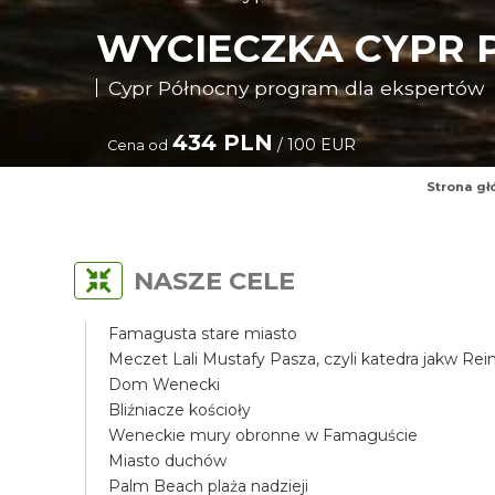
WYCIECZKA CYPR 
Cypr Północny program dla ekspertów
434 PLN
/ 100 EUR
Cena od
Strona g
NASZE CELE
Famagusta stare miasto
Meczet Lali Mustafy Pasza, czyli katedra jakw Re
Dom Wenecki
Bliźniacze kościoły
Weneckie mury obronne w Famaguście
Miasto duchów
Palm Beach plaża nadzieji