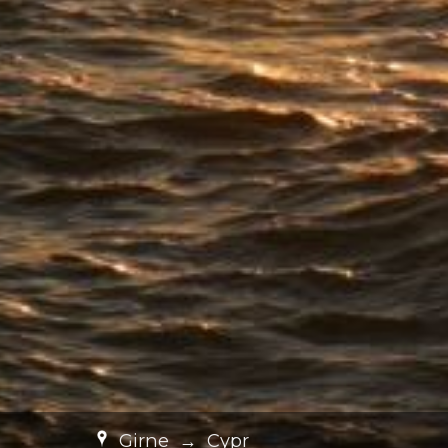
Girne
→
Cypr