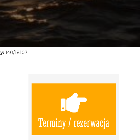
y:
140/18107
Terminy / rezerwacja