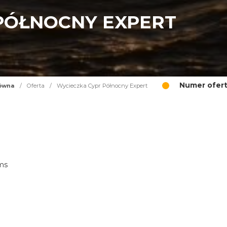
PÓŁNOCNY EXPERT
Numer ofert
łówna
/
Oferta
/
Wycieczka Cypr Północny Expert
ims