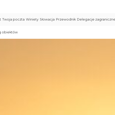
t
Twoja poczta
Winiety
Słowacja
Przewodnik
Delegacje zagraniczn
g obiektów