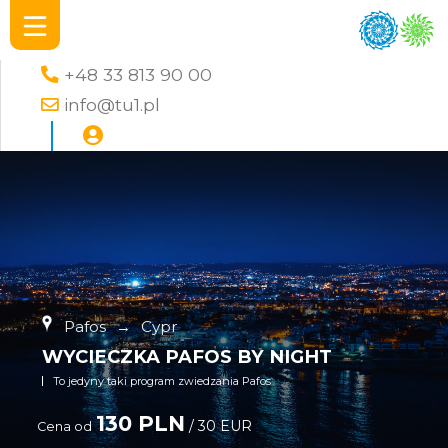
+48 33 813 90 00
info@tu1.pl
Pafos
→
Cypr
WYCIECZKA PAFOS BY NIGHT
To jedyny taki program zwiedzania Pafos
130 PLN
/ 30 EUR
Cena od