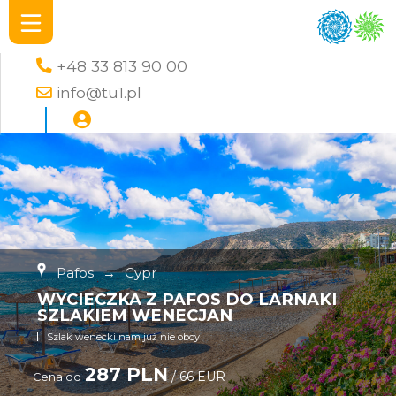
+48 33 813 90 00
info@tu1.pl
Pafos
→
Cypr
WYCIECZKA Z PAFOS DO LARNAKI
SZLAKIEM WENECJAN
Szlak wenecki nam już nie obcy
287 PLN
/ 66 EUR
Cena od