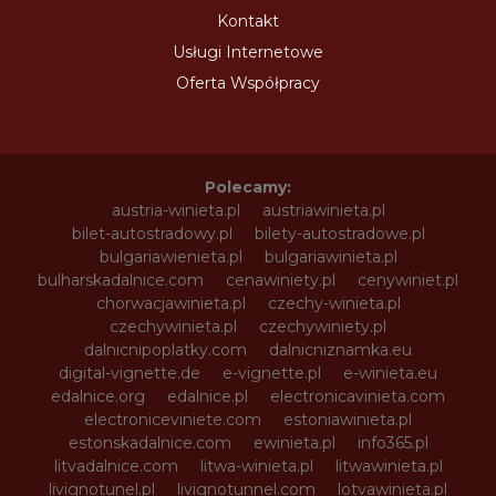
Kontakt
Usługi Internetowe
Oferta Współpracy
Polecamy:
austria-winieta.pl
austriawinieta.pl
bilet-autostradowy.pl
bilety-autostradowe.pl
bulgariawienieta.pl
bulgariawinieta.pl
bulharskadalnice.com
cenawiniety.pl
cenywiniet.pl
chorwacjawinieta.pl
czechy-winieta.pl
czechywinieta.pl
czechywiniety.pl
dalnicnipoplatky.com
dalnicniznamka.eu
digital-vignette.de
e-vignette.pl
e-winieta.eu
edalnice.org
edalnice.pl
electronicavinieta.com
electroniceviniete.com
estoniawinieta.pl
estonskadalnice.com
ewinieta.pl
info365.pl
litvadalnice.com
litwa-winieta.pl
litwawinieta.pl
livignotunel.pl
livignotunnel.com
lotvawinieta.pl