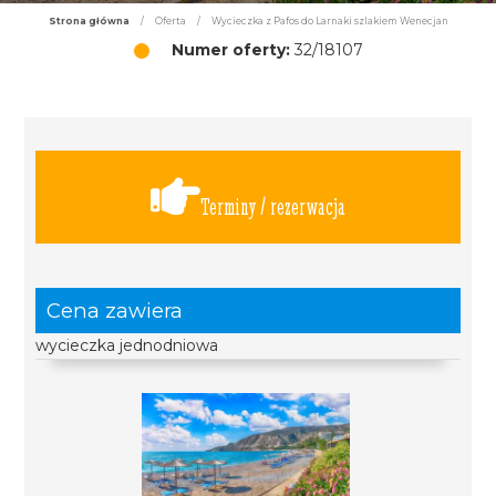
Strona główna
/
Oferta
/
Wycieczka z Pafos do Larnaki szlakiem Wenecjan
Numer oferty:
32/18107
Terminy / rezerwacja
Cena zawiera
wycieczka jednodniowa