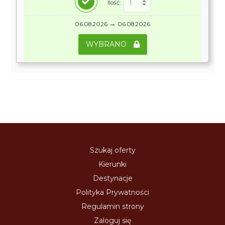
Ilość:
→
06.08.2026
06.08.2026
WYBRANO
Szukaj oferty
Kierunki
Destynacje
Polityka Prywatności
Regulamin strony
Zaloguj się