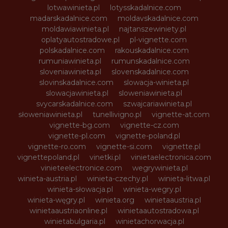
lotwawinieta.pl
lotysskadalnice.com
madarskadalnice.com
moldavskadalnice.com
moldawiawinieta.pl
najtanszewiniety.pl
oplatyautostradowe.pl
pl-vignette.com
polskadalnice.com
rakouskadalnice.com
rumuniawinieta.pl
rumunskadalnice.com
sloveniawinieta.pl
slovenskadalnice.com
slovinskadalnice.com
slowacja-winieta.pl
slowacjawinieta.pl
sloweniawinieta.pl
svycarskadalnice.com
szwajcariawinieta.pl
słoweniawinieta.pl
tunellivigno.pl
vignette-at.com
vignette-bg.com
vignette-cz.com
vignette-pl.com
vignette-poland.pl
vignette-ro.com
vignette-si.com
vignette.pl
vignettepoland.pl
vinetki.pl
vinietaelectronica.com
vinieteelectronice.com
wegrywinieta.pl
winieta-austria.pl
winieta-czechy.pl
winieta-litwa.pl
winieta-słowacja.pl
winieta-wegry.pl
winieta-węgry.pl
winieta.org
winietaaustria.pl
winietaaustriaonline.pl
winietaautostradowa.pl
winietabulgaria.pl
winietachorwacja.pl