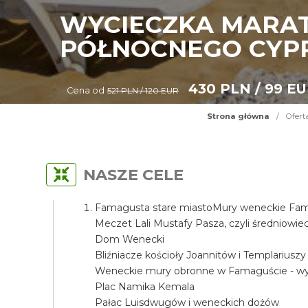
WYCIECZKA MARAT
PÓŁNOCNEGO CYP
430 PLN / 99 E
Cena od
521 PLN / 120 EUR
Strona główna
/
Ofert
NASZE CELE
Famagusta stare miastoMury weneckie Fama
Meczet Lali Mustafy Pasza, czyli średniow
Dom Wenecki
Bliźniacze kościoły Joannitów i Templariuszy
Weneckie mury obronne w Famaguście - wyj
Plac Namika Kemala
Pałac Luisdwugów i weneckich dożów