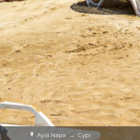
Ayia Napa
→
Cypr