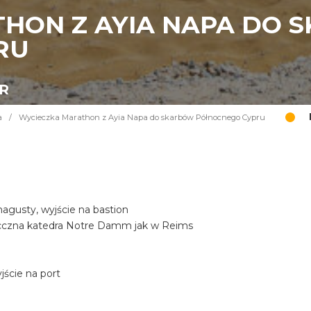
HON Z AYIA NAPA DO 
RU
UR
a
/
Wycieczka Marathon z Ayia Napa do skarbów Północnego Cypru
gusty, wyjście na bastion
iecczna katedra Notre Damm jak w Reims
ście na port