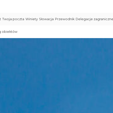
t
Twoja poczta
Winiety
Słowacja
Przewodnik
Delegacje zagraniczn
g obiektów