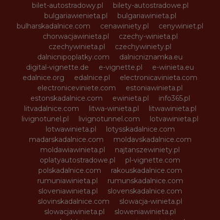
bilet-autostradowy.pl
bilety-autostradowe.pl
bulgariawienieta.pl
bulgariawinieta.pl
bulharskadalnice.com
cenawiniety.pl
cenywiniet.pl
chorwacjawinieta.pl
czechy-winieta.pl
czechywinieta.pl
czechywiniety.pl
dalnicnipoplatky.com
dalnicniznamka.eu
digital-vignette.de
e-vignette.pl
e-winieta.eu
edalnice.org
edalnice.pl
electronicavinieta.com
electroniceviniete.com
estoniawinieta.pl
estonskadalnice.com
ewinieta.pl
info365.pl
litvadalnice.com
litwa-winieta.pl
litwawinieta.pl
livignotunel.pl
livignotunnel.com
lotvawinieta.pl
lotwawinieta.pl
lotysskadalnice.com
madarskadalnice.com
moldavskadalnice.com
moldawiawinieta.pl
najtanszewiniety.pl
oplatyautostradowe.pl
pl-vignette.com
polskadalnice.com
rakouskadalnice.com
rumuniawinieta.pl
rumunskadalnice.com
sloveniawinieta.pl
slovenskadalnice.com
slovinskadalnice.com
slowacja-winieta.pl
slowacjawinieta.pl
sloweniawinieta.pl