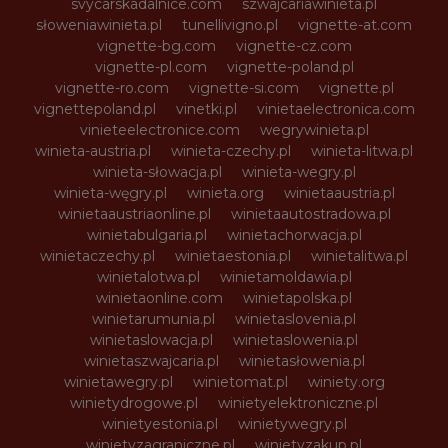
svycarskadalnice.com
szwajcariawinieta.pl
słoweniawinieta.pl
tunellivigno.pl
vignette-at.com
vignette-bg.com
vignette-cz.com
vignette-pl.com
vignette-poland.pl
vignette-ro.com
vignette-si.com
vignette.pl
vignettepoland.pl
vinetki.pl
vinietaelectronica.com
vinieteelectronice.com
wegrywinieta.pl
winieta-austria.pl
winieta-czechy.pl
winieta-litwa.pl
winieta-słowacja.pl
winieta-wegry.pl
winieta-węgry.pl
winieta.org
winietaaustria.pl
winietaaustriaonline.pl
winietaautostradowa.pl
winietabulgaria.pl
winietachorwacja.pl
winietaczechy.pl
winietaestonia.pl
winietalitwa.pl
winietalotwa.pl
winietamoldawia.pl
winietaonline.com
winietapolska.pl
winietarumunia.pl
winietaslovenia.pl
winietaslowacja.pl
winietaslowenia.pl
winietaszwajcaria.pl
winietasłowenia.pl
winietawegry.pl
winietomat.pl
winiety.org
winietydrogowe.pl
winietyelektroniczne.pl
winietyestonia.pl
winietywegry.pl
winietyzagraniczne.pl
winietyzakup.pl