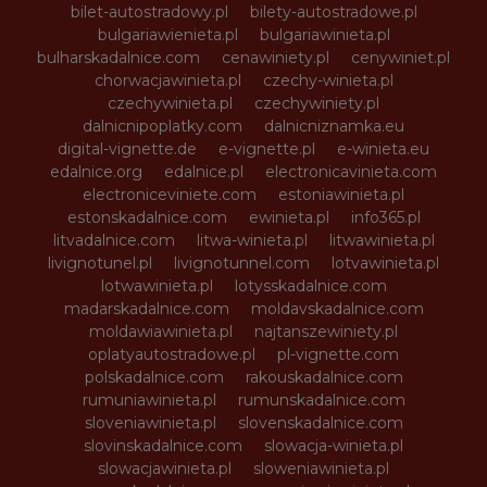
bilet-autostradowy.pl
bilety-autostradowe.pl
bulgariawienieta.pl
bulgariawinieta.pl
bulharskadalnice.com
cenawiniety.pl
cenywiniet.pl
chorwacjawinieta.pl
czechy-winieta.pl
czechywinieta.pl
czechywiniety.pl
dalnicnipoplatky.com
dalnicniznamka.eu
digital-vignette.de
e-vignette.pl
e-winieta.eu
edalnice.org
edalnice.pl
electronicavinieta.com
electroniceviniete.com
estoniawinieta.pl
estonskadalnice.com
ewinieta.pl
info365.pl
litvadalnice.com
litwa-winieta.pl
litwawinieta.pl
livignotunel.pl
livignotunnel.com
lotvawinieta.pl
lotwawinieta.pl
lotysskadalnice.com
madarskadalnice.com
moldavskadalnice.com
moldawiawinieta.pl
najtanszewiniety.pl
oplatyautostradowe.pl
pl-vignette.com
polskadalnice.com
rakouskadalnice.com
rumuniawinieta.pl
rumunskadalnice.com
sloveniawinieta.pl
slovenskadalnice.com
slovinskadalnice.com
slowacja-winieta.pl
slowacjawinieta.pl
sloweniawinieta.pl