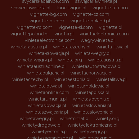
svycarskadalnice.com
szwajcariawinieta.pl
słoweniawinieta.pl
tunellivigno.pl
vignette-at.com
vignette-bg.com
vignette-cz.com
vignette-pl.com
vignette-poland.pl
vignette-ro.com
vignette-si.com
vignette.pl
vignettepoland.pl
vinetki.pl
vinietaelectronica.com
vinieteelectronice.com
wegrywinieta.pl
winieta-austria.pl
winieta-czechy.pl
winieta-litwa.pl
winieta-słowacja.pl
winieta-wegry.pl
winieta-węgry.pl
winieta.org
winietaaustria.pl
winietaaustriaonline.pl
winietaautostradowa.pl
winietabulgaria.pl
winietachorwacja.pl
winietaczechy.pl
winietaestonia.pl
winietalitwa.pl
winietalotwa.pl
winietamoldawia.pl
winietaonline.com
winietapolska.pl
winietarumunia.pl
winietaslovenia.pl
winietaslowacja.pl
winietaslowenia.pl
winietaszwajcaria.pl
winietasłowenia.pl
winietawegry.pl
winietomat.pl
winiety.org
winietydrogowe.pl
winietyelektroniczne.pl
winietyestonia.pl
winietywegry.pl
winietyzagraniczne.pl
winietyzakup.pl