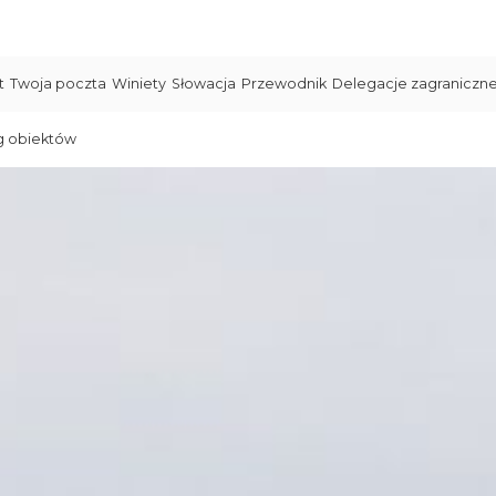
t
Twoja poczta
Winiety
Słowacja
Przewodnik
Delegacje zagraniczn
g obiektów