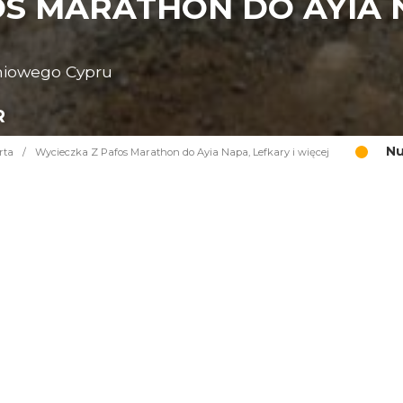
S MARATHON DO AYIA N
niowego Cypru
R
Nu
rta
/
Wycieczka Z Pafos Marathon do Ayia Napa, Lefkary i więcej