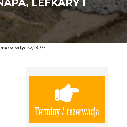
APA, LEFKARY I
mer oferty:
132/18107
Terminy / rezerwacja