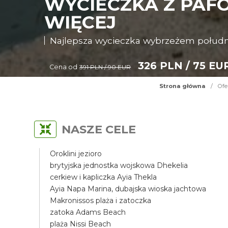
WYCIECZKA Z PAFO
WIĘCEJ
Najlepsza wycieczka wybrzeżem połud
326 PLN / 75 EU
Cena od
391 PLN / 90 EUR
Strona główna
/
Ofe
NASZE CELE
Oroklini jezioro
brytyjska jednostka wojskowa Dhekelia
cerkiew i kapliczka Ayia Thekla
Ayia Napa Marina, dubajska wioska jachtowa
Makronissos plaża i zatoczka
zatoka Adams Beach
plaża Nissi Beach